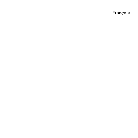
oignages
Actualités
Résultats du Test CÉLIA
Français